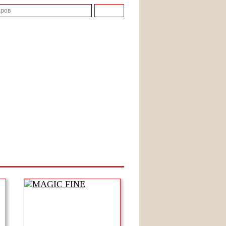
Найти
1
, 5
улине