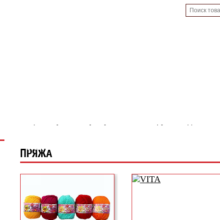
Оптовикам
Услуги
Контакты
Воронеж
Елец
252-29-53
455-27-57
548-44-2
(473)
(920)
(920)
009-89-73
Московский пр-т, 70
площадь Победы
(929)
ул. Никитинская, 31
При покупке на сумму свыше 1500 руб - скидка 10%
Акция во всех магазинах М
ПРЯЖА