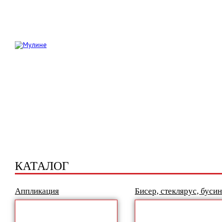
Оптовикам
Воронеж
252-29-53
(473)
009-89-73
(929)
ул. Никитинская, 31
При покупке на 
Акция 
КАТАЛОГ
Аппликация
Бисер, стеклярус, буси